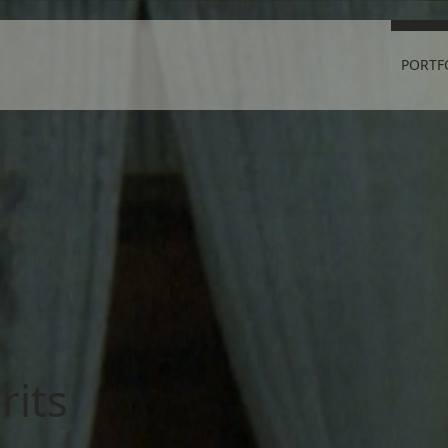
PORTF
rits