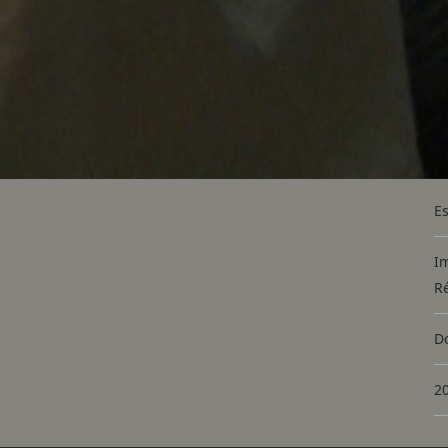
E
I
Ré
D
2