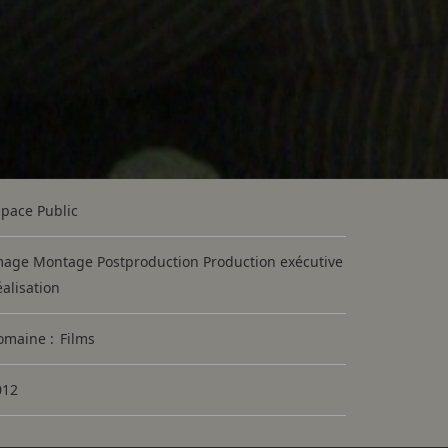
space Public
mage Montage Postproduction Production exécutive
alisation
omaine :
Films
012