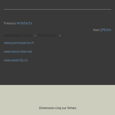
Artefacts
Previous
JPb3io
Next
DIMENSION CINQ
PORTFOLIO
www.jeanmayerat.ch
www.heinzreber.net
www.waterlily.ch
Dimension cinq sur Vimeo