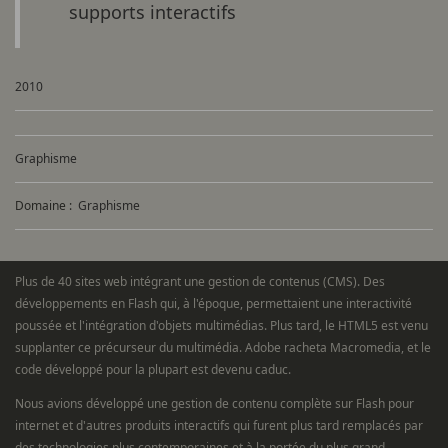
supports interactifs
2010
Graphisme
Domaine :
Graphisme
Plus de 40 sites web intégrant une gestion de contenus (CMS). Des
développements en Flash qui, à l'époque, permettaient une interactivité
poussée et l'intégration d'objets multimédias. Plus tard, le HTML5 est venu
supplanter ce précurseur du multimédia. Adobe racheta Macromedia, et le
code développé pour la plupart est devenu caduc.
Nous avions développé une gestion de contenu complète sur Flash pour
internet et d'autres produits interactifs qui furent plus tard remplacés par
des technologies plus contemporaines et à la portée du plus grand