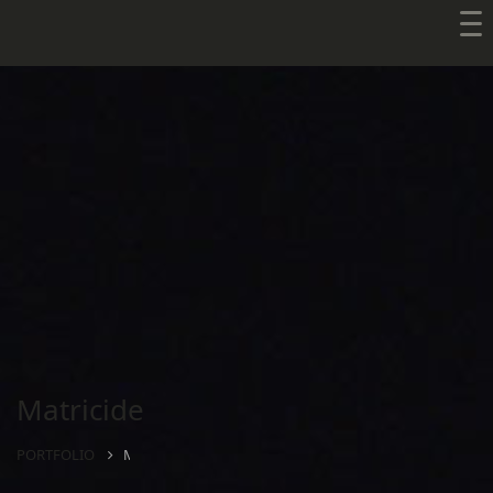
Matricide
PORTFOLIO
MATRICIDE