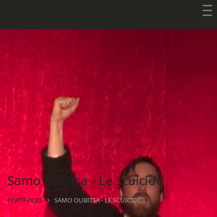
Samo oubitsa - Le scuicidé
PORTFOLIO
SAMO OUBITSA - LE SCUICIDÉ