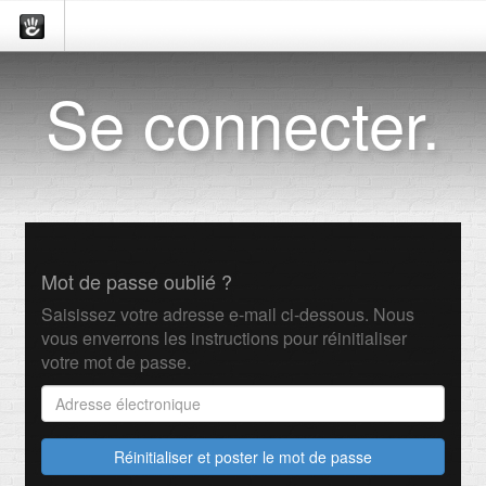
Se connecter.
Mot de passe oublié ?
Saisissez votre adresse e-mail ci-dessous. Nous
vous enverrons les instructions pour réinitialiser
votre mot de passe.
Réinitialiser et poster le mot de passe